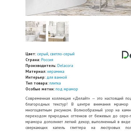
Цвет:
серый
,
светло-серый
Страна:
Россия
Производитель:
Delacora
Материал:
керамика
Интерьер:
для ванной
Тип товара:
плитка
Особые метки:
под мрамор
Современная коллекция «Делайт» — это настоящий по
благородных текстур! В центре внимания мрамор 
многоцветным рисунком. Волнообразный узор на камн
переходом природных оттенков от бежевых до серо-г
мрамора дополняет легкий декор, выполненный в вид
сверкающих капель глиттера на люстровых пол