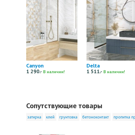
Canyon
Delta
1 290.-
1 511.-
В наличии!
В наличии!
Сопутствующие товары
затирка
клей
грунтовка
бетоноконтакт
пропитка п