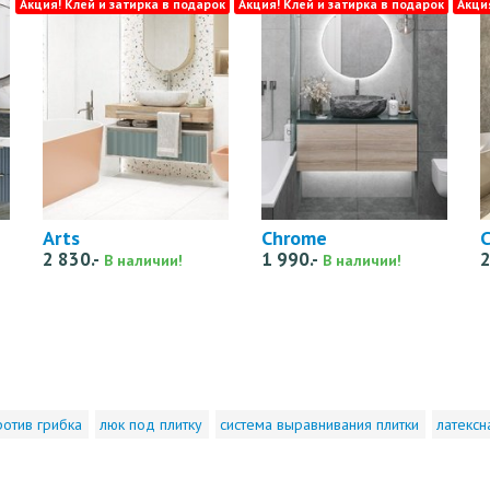
Акция! Клей и затирка в подарок
Акция! Клей и затирка в подарок
Акци
Arts
Chrome
C
2 830.-
1 990.-
2
В наличии!
В наличии!
ротив грибка
люк под плитку
система выравнивания плитки
латексн