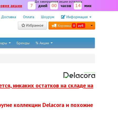
До завершения акции осталось:
7
00
14
ловия акции
дней
часов
мин
Доставка
Оплата
Шоурум
Информация
Избранное
Корзина
0
руб.
овары
Бренды
% Акции
тся, никаких остатков на складе на
ругие коллекции Delacora и похожие