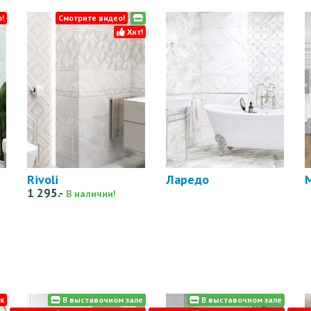
!
Смотрите видео!
Хит!
Rivoli
Ларедо
1 295.-
В наличии!
к
В выставочном зале
В выставочном зале