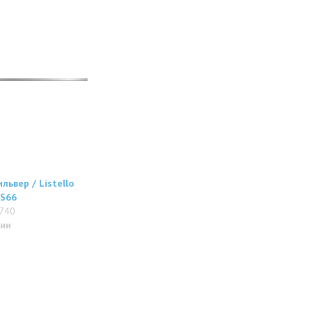
львер / Listello
IS66
740
чии