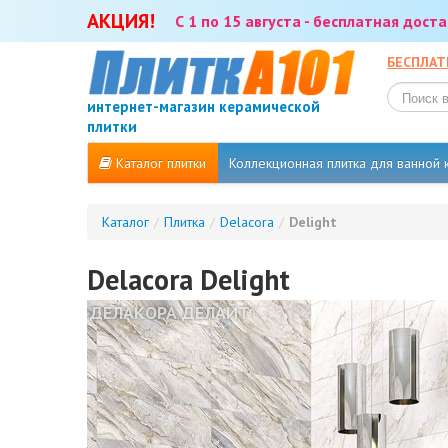
АКЦИЯ!
С 1 по 15 августа - бесплатная дос
БЕСПЛАТ
интернет-магазин керамической
плитки
Каталог плитки
Коллекционная плитка для ванной
Каталог
/
Плитка
/
Delacora
/
Delight
Delacora Delight
ДЕЛАКОРА ДЕЛАЙТ