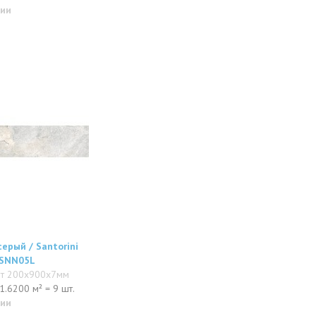
чии
ерый / Santorini
0SNN05L
ит 200x900x7мм
1.6200 м² = 9 шт.
чии