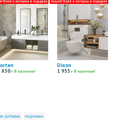
я! Клей и затирка в подарок
Акция! Клей и затирка в подарок
orten
Dixon
 830.-
1 953.-
В наличии!
В наличии!
ая добавка
подложка