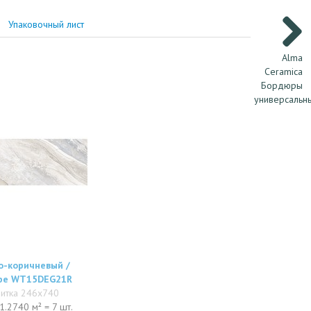
Упаковочный лист
Alma
Ceramica
Бордюры
универсальн
о-коричневый /
upe WT15DEG21R
литка 246x740
1.2740 м² = 7 шт.