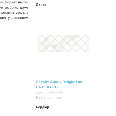
ый формат плитки
Декор
ре любого, даже
уществить укладку
танет украшением
Делайт Люкс / Delight Lux
DW15DEG01R
Декор 246x740
Нет в наличии
Бордюр