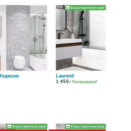
В выставочном зале
Мэдисон
Laurent
1 450.-
Распродажа!
В выставочном зале
В выставочном зале