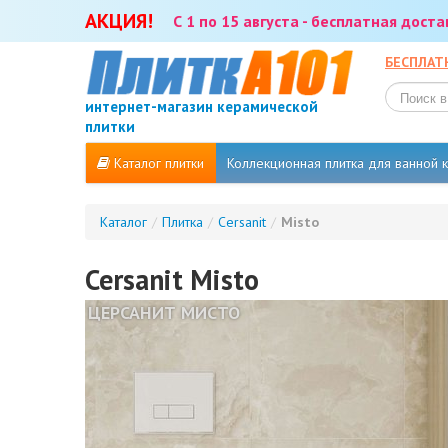
АКЦИЯ!
С 1 по 15 августа - бесплатная дост
БЕСПЛАТ
интернет-магазин керамической
плитки
Каталог плитки
Коллекционная плитка для ванной
Каталог
/
Плитка
/
Cersanit
/
Misto
Cersanit Misto
ЦЕРСАНИТ МИСТО