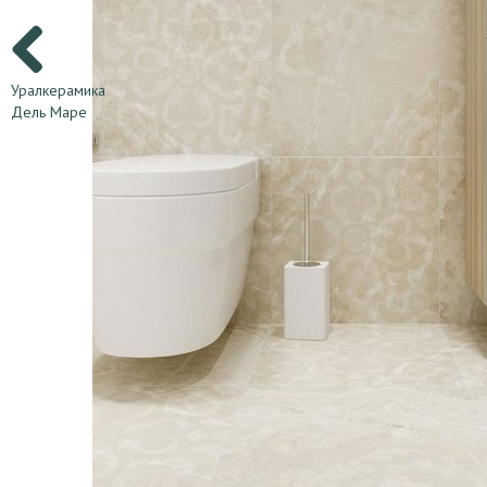
Уралкерамика
Дель Маре