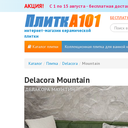
АКЦИЯ!
С 1 по 15 августа - бесплатная дост
БЕСПЛАТ
интернет-магазин керамической
плитки
Каталог плитки
Коллекционная плитка для ванной
Каталог
/
Плитка
/
Delacora
/
Mountain
Delacora Mountain
ДЕЛАКОРА МАУНТИН