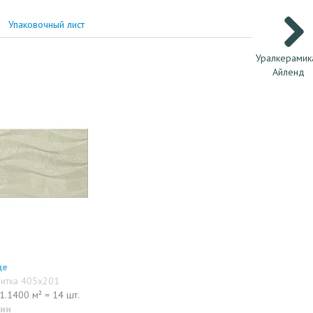
Упаковочный лист
Уралкерамик
Айленд
де
литка 405x201
1.1400 м² = 14 шт.
чии