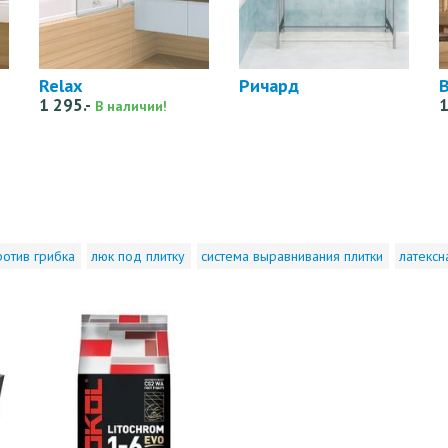
Relax
Ричард
1 295.-
1
В наличии!
ротив грибка
люк под плитку
система выравнивания плитки
латексн