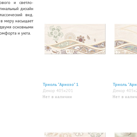
ового и светло-
гинальный дизайн
ассический вид.
 в меру насыщает
с двумя основными
комфорта и уюта.
Триоль "Ариозо" 1
Триоль "Ари
Декор 405x201
Декор 405x
Нет в наличии
Нет в нали