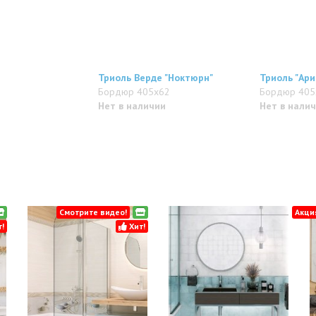
Триоль Верде "Ноктюрн"
Триоль "Ари
Бордюр 405x62
Бордюр 405
Нет в наличии
Нет в нали
Смотрите видео!
Акци
!
Хит!