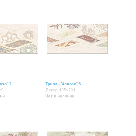
озо" 2
Триоль "Ариозо" 3
201
Декор 405x201
чии
Нет в наличии