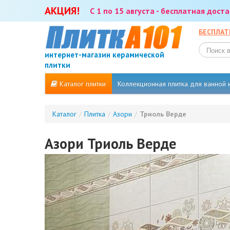
АКЦИЯ!
С 1 по 15 августа - бесплатная дос
БЕСПЛАТ
интернет-магазин керамической
плитки
Каталог плитки
Коллекционная плитка для ванной
Каталог
/
Плитка
/
Азори
/
Триоль Верде
Азори Триоль Верде