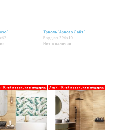
озо"
Триоль "Ариозо Лайт"
x62
Бордюр 296x10
чии
Нет в наличии
я! Клей и затирка в подарок
Акция! Клей и затирка в подарок