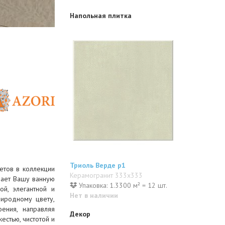
Напольная плитка
Триоль Верде p1
етов в коллекции
Керамогранит 333x333
лает Вашу ванную
Упаковка: 1.3300 м² = 12 шт.
ой, элегантной и
Нет в наличии
риродному цвету,
ения, направляя
Декор
естью, чистотой и