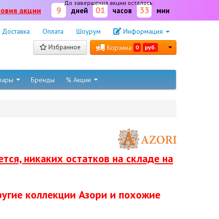
До завершения акции осталось:
9
01
33
ловия акции
дней
часов
мин
Доставка
Оплата
Шоурум
Информация
Избранное
Корзина
0
руб.
овары
Бренды
% Акции
тся, никаких остатков на складе на
ругие коллекции Азори и похожие