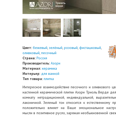
Цвет:
бежевый
,
зелёный
,
розовый
,
фисташковый
,
оливковый
,
песочный
Страна:
Россия
Производитель:
Азори
Материал:
керамика
Интерьер:
для ванной
Тип товара:
плитка
Интересное взаимодействие песочного и оливкового цв
настенной керамической плитки Азори Триоль Верде де
комнату нетрадиционной, индивидуальной, выразительн
лаконичной. Зеленый тон относится к естественному п
положительно влияет на Ваше эмоциональное настро
мысли в позитивное русло, заряжая необыкновенной свеж