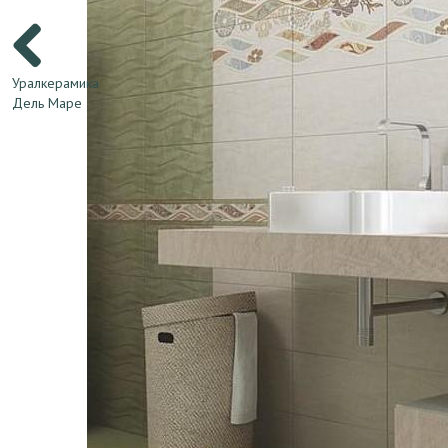
Уралкерамика
Дель Маре