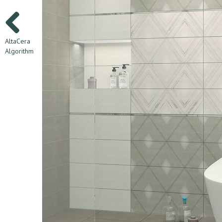
AltaCera
Algorithm