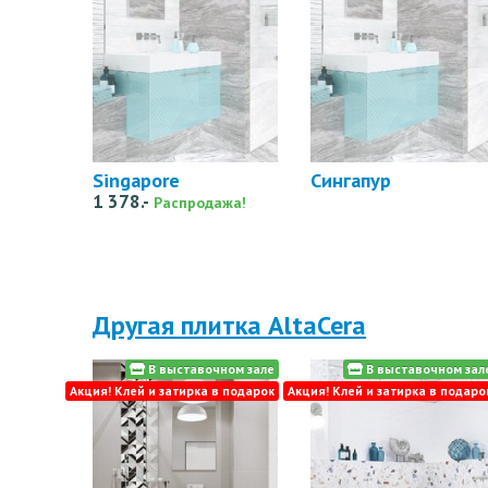
Singapore
Сингапур
1 378.-
Распродажа!
Другая плитка AltaCera
В выставочном зале
В выставочном зал
Акция! Клей и затирка в подарок
Акция! Клей и затирка в подаро