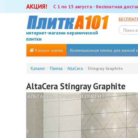
АКЦИЯ!
С 1 по 15 августа - бесплатная дост
БЕСПЛАТ
интернет-магазин керамической
плитки
Каталог плитки
Коллекционная плитка для ванной
Каталог
/
Плитка
/
AltaCera
/
Stingray Graphite
AltaCera Stingray Graphite
АЛЬТАКЕРА СТИНГРЕЙ ГРАФИТ