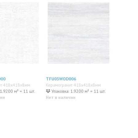
000
TFU03WOD006
ит 418x418x8мм
Керамогранит 418x418x8мм
1.9200 м² = 11 шт.
Упаковка: 1.9200 м² = 11 шт.
чии
Нет в наличии