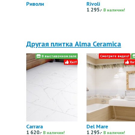
Риволи
Rivoli
1 295.-
В наличии!
Другая плитка Alma Ceramica
В выставочном зале
Смотрите видео!
Хит!
Хит
Carrara
Del Mare
1 620.-
1 295.-
В наличии!
В наличии!