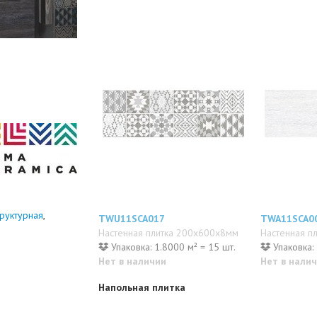
труктурная
,
TWU11SCA017
TWA11SCA0
Настенная плитка 200x600x8мм
Настенная п
Упаковка: 1.8000 м² = 15 шт.
Упаковка: 
Нет в наличии
Нет в нали
Напольная плитка