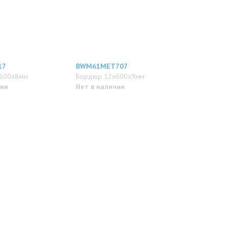
17
BWM61MET707
600x8мм
Бордюр 12x600x9мм
чии
Нет в наличии