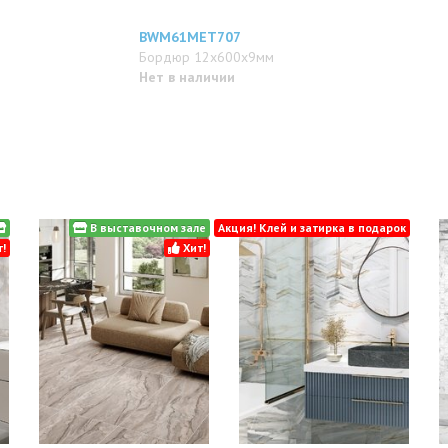
BWM61MET707
Бордюр 12x600x9мм
Нет в наличии
В выставочном зале
Акция! Клей и затирка в подарок
!
Хит!