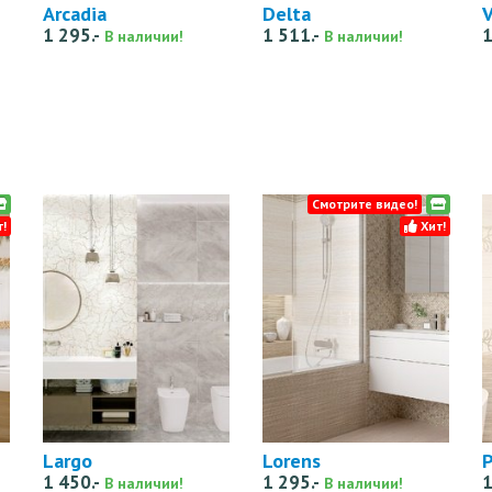
Arcadia
Delta
1 295.-
1 511.-
1
В наличии!
В наличии!
Смотрите видео!
!
Хит!
Largo
Lorens
P
1 450.-
1 295.-
1
В наличии!
В наличии!