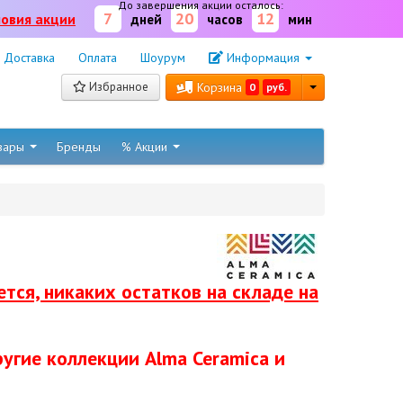
До завершения акции осталось:
7
20
12
ловия акции
дней
часов
мин
Доставка
Оплата
Шоурум
Информация
Избранное
Корзина
0
руб.
овары
Бренды
% Акции
тся, никаких остатков на складе на
угие коллекции Alma Ceramica и