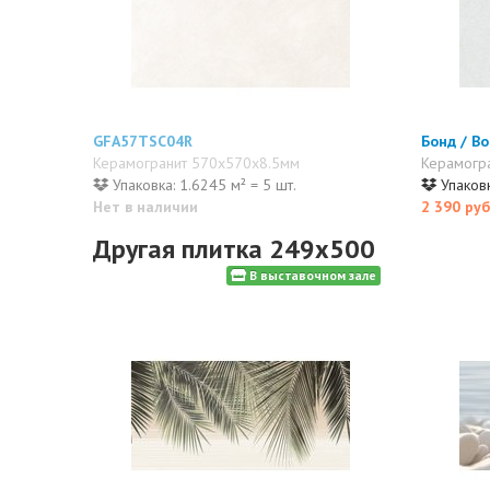
GFA57TSC04R
Бонд / B
Керамогранит 570x570x8.5мм
Керамогр
Упаковка: 1.6245 м² = 5 шт.
Упаковк
Нет в наличии
2 390 руб
Другая плитка 249x500
В выставочном зале