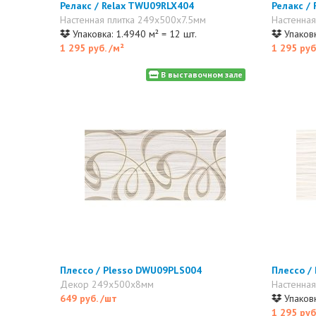
Релакс / Relax TWU09RLX404
Релакс /
Настенная плитка 249x500x7.5мм
Настенная
Упаковка: 1.4940 м² = 12 шт.
Упаковк
1 295 руб.
/м²
1 295 руб
В выставочном зале
Плессо / Plesso DWU09PLS004
Плессо /
Декор 249x500x8мм
Настенна
649 руб.
/шт
Упаковк
1 295 руб