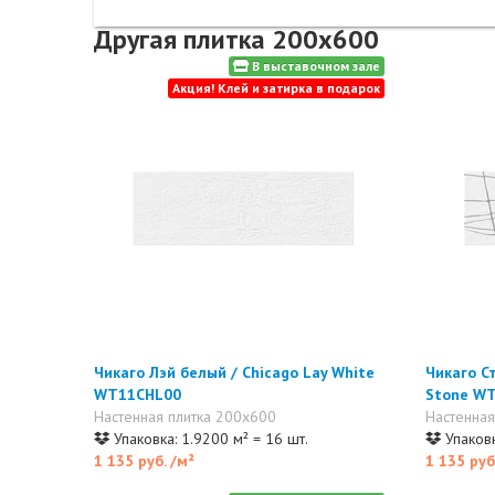
Другая плитка 200x600
В выставочном зале
Акция! Клей и затирка в подарок
Чикаго Лэй белый / Chicago Lay White
Чикаго С
WT11CHL00
Stone W
Настенная плитка 200x600
Настенная
Упаковка: 1.9200 м² = 16 шт.
Упаковк
1 135 руб.
/м²
1 135 руб