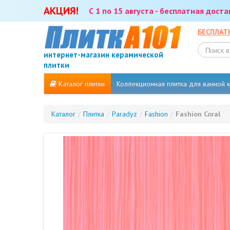
АКЦИЯ!
С 1 по 15 августа - бесплатная дост
БЕСПЛАТ
интернет-магазин керамической
плитки
Каталог плитки
Коллекционная плитка для ванной
Каталог
/
Плитка
/
Paradyz
/
Fashion
/
Fashion Coral