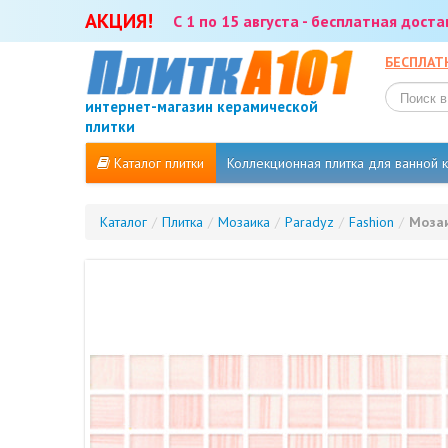
АКЦИЯ!
С 1 по 15 августа - бесплатная дост
БЕСПЛАТ
интернет-магазин керамической
плитки
Каталог плитки
Коллекционная плитка для ванной
Каталог
/
Плитка
/
Мозаика
/
Paradyz
/
Fashion
/
Мозаи