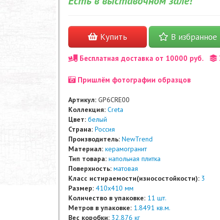
Есть в выставочном зале!
Купить
В избранное
Бесплатная доставка от 10000 руб.
Пришлём фотографии образцов
Артикул:
GP6CRE00
Коллекция:
Creta
Цвет:
белый
Страна:
Россия
Производитель:
NewTrend
Материал:
керамогранит
Тип товара:
напольная плитка
Поверхность:
матовая
Класс истираемости(износостойкости):
3
Размер:
410x410 мм
Количество в упаковке:
11 шт.
Метров в упаковке:
1.8491 кв.м.
Вес коробки:
32.876 кг