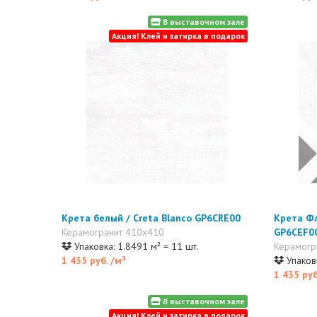
В выставочном зале
Акция! Клей и затирка в подарок
Крета белый / Creta Blanco GP6CRE00
Крета Фл
Керамогранит 410x410
GP6CEF0
Упаковка: 1.8491 м² = 11 шт.
Керамогр
1 435 руб.
/м²
Упаковк
1 435 ру
В выставочном зале
Акция! Клей и затирка в подарок