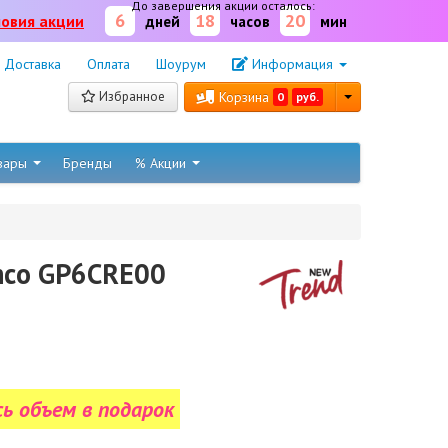
До завершения акции осталось:
6
18
20
ловия акции
дней
часов
мин
Доставка
Оплата
Шоурум
Информация
Избранное
Корзина
0
руб.
овары
Бренды
% Акции
anco GP6CRE00
сь объем в подарок