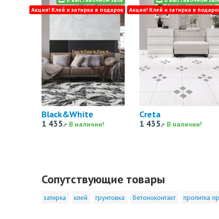
Акция! Клей и затирка в подарок
Акция! Клей и затирка в подаро
Black&White
Creta
1 435.-
1 435.-
В наличии!
В наличии!
Сопутствующие товары
затирка
клей
грунтовка
бетоноконтакт
пропитка пр