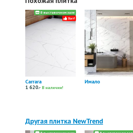
Похожая плитка
В выставочном зале
Хит!
Carrara
Имало
1 620.-
В наличии!
Другая плитка NewTrend
В выставочном зале
В выставочном зал