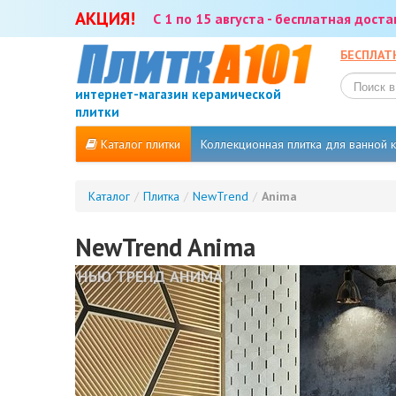
АКЦИЯ!
С 1 по 15 августа - бесплатная дост
БЕСПЛАТ
интернет-магазин керамической
плитки
Каталог плитки
Коллекционная плитка для ванной
Каталог
/
Плитка
/
NewTrend
/
Anima
NewTrend Anima
НЬЮ ТРЕНД АНИМА