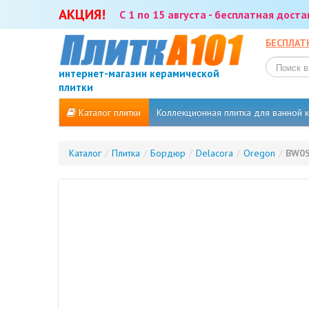
АКЦИЯ!
С 1 по 15 августа - бесплатная дост
БЕСПЛАТ
интернет-магазин керамической
плитки
Каталог плитки
Коллекционная плитка для ванной
Каталог
/
Плитка
/
Бордюр
/
Delacora
/
Oregon
/
BW0