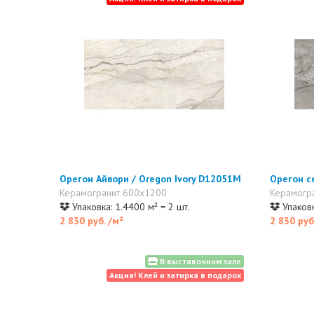
Орегон Айвори / Oregon Ivory D12051M
Орегон с
Керамогранит 600x1200
Керамогр
Упаковка: 1.4400 м² = 2 шт.
Упаковк
2 830 руб.
/м²
2 830 руб
В выставочном зале
Акция! Клей и затирка в подарок