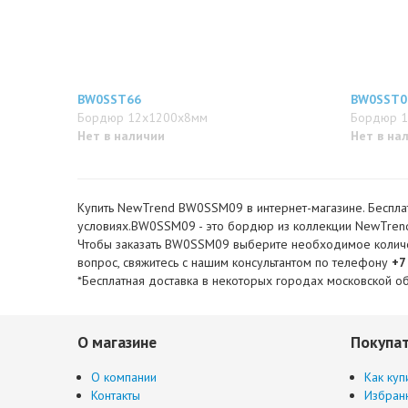
BW0SST66
BW0SST0
Бордюр 12x1200x8мм
Бордюр 
Нет в наличии
Нет в на
Купить NewTrend BW0SSM09 в интернет-магазине. Бесплат
условиях.BW0SSM09 - это бордюр из коллекции NewTrend
Чтобы заказать BW0SSM09 выберите необходимое количеств
вопрос, свяжитесь с нашим консультантом по телефону
+7
*Бесплатная доставка в некоторых городах московской об
О магазине
Покупа
О компании
Как куп
Контакты
Избран