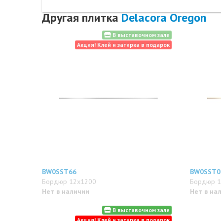
Другая плитка
Delacora Oregon
В выставочном зале
Акция! Клей и затирка в подарок
BW0SST66
BW0SST0
Бордюр 12x1200
Бордюр 1
Нет в наличии
Нет в на
В выставочном зале
Акция! Клей и затирка в подарок