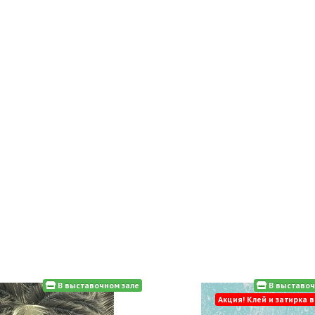
В выставочном зале
В выставоч
Акция! Клей и затирка 