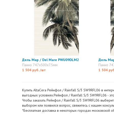
Дель Мар / Del Mare PWU09DLM2
Дель Ма
Панно 747x500x7.5мм
Панно 74
1 504 руб.
/шт
1 504 ру
Купить AltaCera Рейнфол / Rainfall S/3 SW9RFL06 в интер
выгодных условиях.Рейнфол / Rainfall S/3 SW9RFL06 - это 
Чтобы заказать Рейнфол / Rainfall S/3 SW9RFL06 выберите
выбором или появился вопрос, свяжитесь с нашим консу
*Бесплатная доставка в некоторых городах московской об