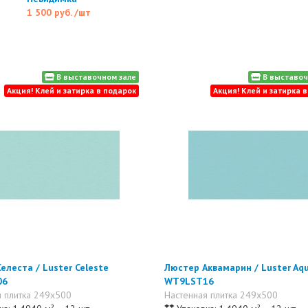
1 500 руб.
/шт
В выставочном зале
В выставоч
Акция! Клей и затирка в подарок
Акция! Клей и затирка 
елеста / Luster Celeste
Люстер Аквамарин / Luster Aq
06
WT9LST16
я плитка 249x500
Настенная плитка 249x500