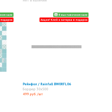
Нет в наличии
ном зале
В выставочном зале
в подарок
Акция! Клей и затирка в подарок
Рейнфол / Rainfall BW0RFL06
Бордюр 30x500
499 руб.
/шт