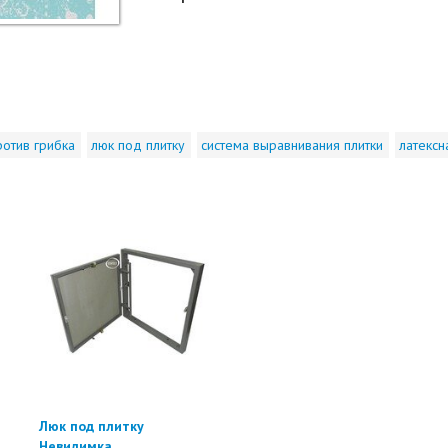
ротив грибка
люк под плитку
система выравнивания плитки
латексн
Люк под плитку
Невидимка