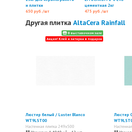
и плитки
цементная 2кг
650 руб.
/шт
475 руб.
/шт
Другая плитка
AltaCera Rainfall
В выставочном зале
Акция! Клей и затирка в подарок
Люстер белый / Luster Blanco
Люстер С
WT9LST00
WT9LST
Настенная плитка 249x500
Настенна