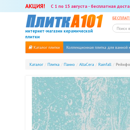
АКЦИЯ!
С 1 по 15 августа - бесплатная дос
БЕСПЛАТ
интернет-магазин керамической
плитки
Каталог плитки
Коллекционная плитка для ванной
Каталог
/
Плитка
/
Панно
/
AltaCera
/
Rainfall
/
Рейнфол