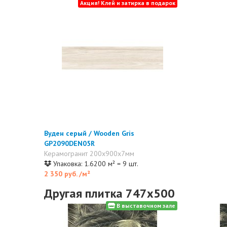
Акция! Клей и затирка в подарок
Вуден серый / Wooden Gris
GP2090DEN05R
Керамогранит 200x900x7мм
Упаковка: 1.6200 м² = 9 шт.
2 350 руб.
/м²
Другая плитка 747x500
В выставочном зале