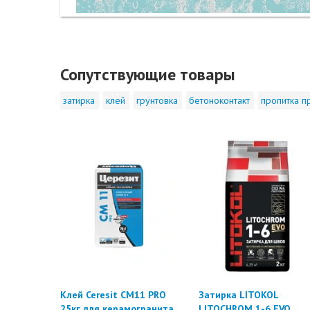
Сопутствующие товары
затирка
клей
грунтовка
бетоноконтакт
пропитка п
Клей Ceresit CM11 PRO
Затирка LITOKOL
25кг для керамогранита
LITOCHROM 1-6 EVO