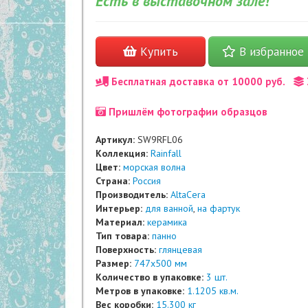
Есть в выставочном зале!
Купить
В избранное
Бесплатная доставка от 10000 руб.
Пришлём фотографии образцов
Артикул:
SW9RFL06
Коллекция:
Rainfall
Цвет:
морская волна
Страна:
Россия
Производитель:
AltaCera
Интерьер:
для ванной
,
на фартук
Материал:
керамика
Тип товара:
панно
Поверхность:
глянцевая
Размер:
747x500 мм
Количество в упаковке:
3 шт.
Метров в упаковке:
1.1205 кв.м.
Вес коробки:
15.300 кг