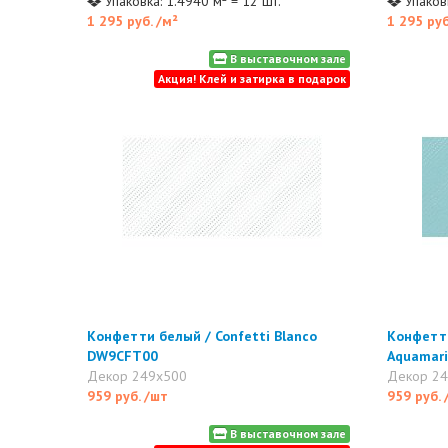
Упаковка: 1.4940 м² = 12 шт.
Упаковк
1 295 руб.
/м²
1 295 ру
В выставочном зале
Акция! Клей и затирка в подарок
Конфетти белый / Confetti Blanco
Конфетти
DW9CFT00
Aquamar
Декор 249x500
Декор 2
959 руб.
/шт
959 руб.
В выставочном зале