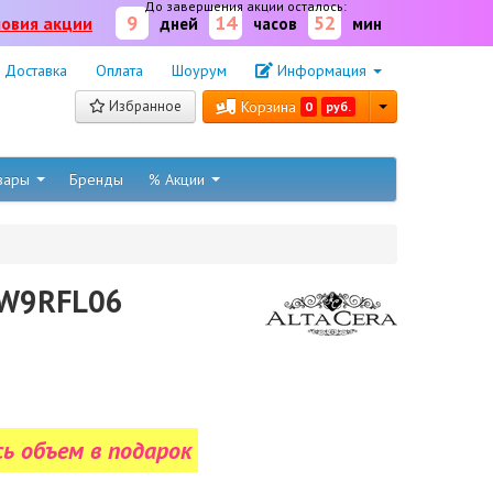
До завершения акции осталось:
9
14
52
ловия акции
дней
часов
мин
Доставка
Оплата
Шоурум
Информация
Избранное
Корзина
0
руб.
овары
Бренды
% Акции
 SW9RFL06
сь объем в подарок