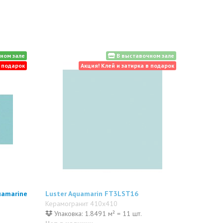
ном зале
В выставочном зале
в подарок
Акция! Клей и затирка в подарок
uamarine
Luster Aquamarin FT3LST16
Керамогранит 410x410
Упаковка: 1.8491 м² = 11 шт.