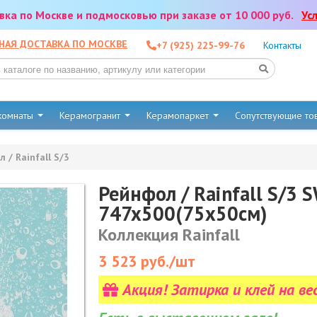
тавка по Москве и подмосковью при заказе от 10 000 руб.
Ус
НАЯ ДОСТАВКА ПО МОСКВЕ
+7 (925) 225-99-76
Контакты
 комнаты
Керамогранит
Керамопаркет
Сопутствующие т
 / Rainfall S/3
Рейнфол / Rainfall S/3
747x500(75x50см)
Коллекция Rainfall
3 523
руб./шт
Акция! Затирка и клей на ве