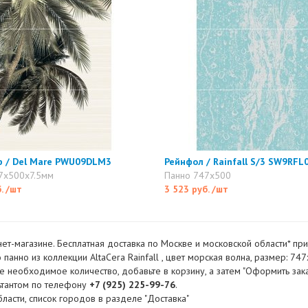
р / Del Mare PWU09DLM3
Рейнфол / Rainfall S/3 SW9RFL
7x500x7.5мм
Панно 747x500
б.
/шт
3 523 руб.
/шт
нет-магазине. Бесплатная доставка по Москве и московской области* пр
панно из коллекции AltaCera Rainfall , цвет морская волна, размер: 747
 необходимое количество, добавьте в корзину, а затем "Оформить заказ
льтантом по телефону
+7 (925) 225-99-76
.
ласти, список городов в разделе "Доставка"