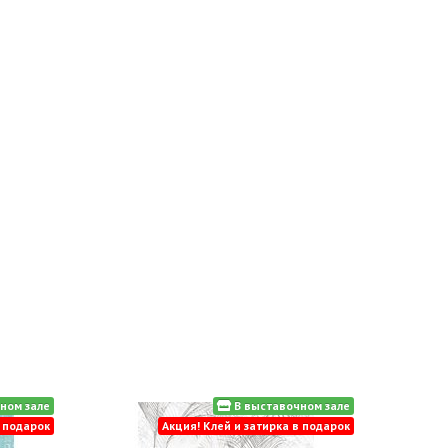
ном зале
В выставочном зале
в подарок
Акция! Клей и затирка в подарок