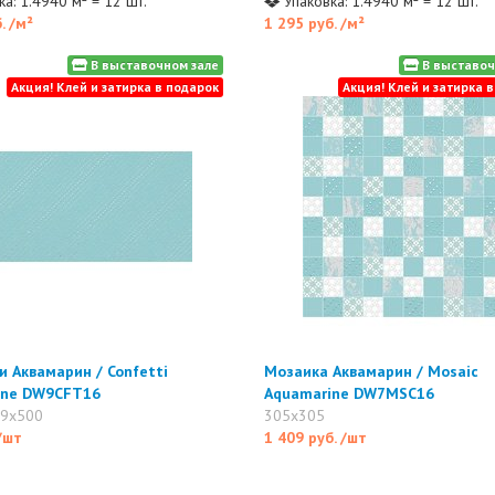
а: 1.4940 м² = 12 шт.
Упаковка: 1.4940 м² = 12 шт.
б.
/м²
1 295 руб.
/м²
В выставочном зале
В выставоч
Акция! Клей и затирка в подарок
Акция! Клей и затирка 
 Аквамарин / Confetti
Мозаика Аквамарин / Mosaic
ine DW9CFT16
Aquamarine DW7MSC16
49x500
305x305
/шт
1 409 руб.
/шт