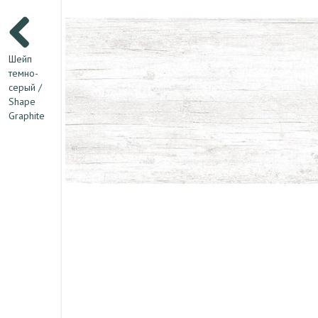
Шейп
темно-
серый /
Shape
Graphite