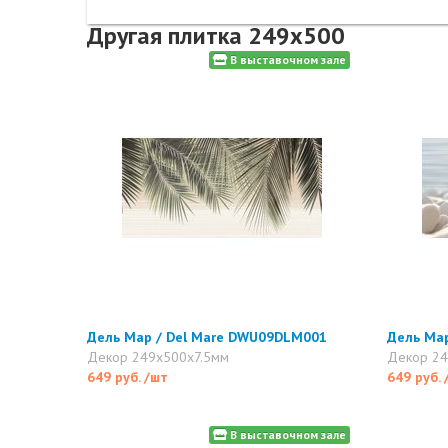
Другая плитка 249x500
В выставочном зале
Дель Мар / Del Mare DWU09DLM001
Дель Ма
Декор 249x500x7.5мм
Декор 24
649 руб.
/шт
649 руб.
В выставочном зале