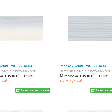
 Relax TWU09RLX604
Релакс / Relax TWU09RLX606
я плитка 249x500x7.5мм
Настенная плитка 249x500x7.5мм
а: 1.4940 м² = 12 шт.
Упаковка: 1.4940 м² = 12 шт.
б.
/м²
1 295 руб.
/м²
В выставочном зале
В выставоч