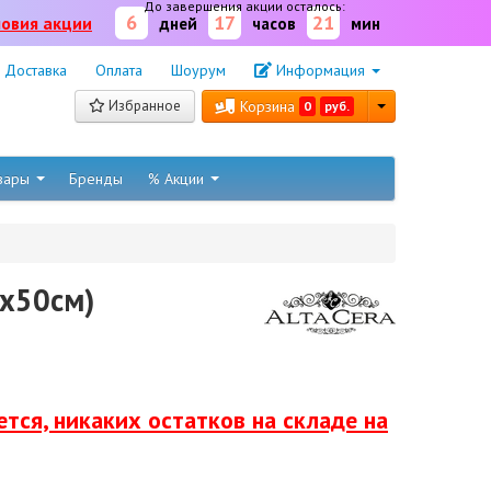
До завершения акции осталось:
6
17
21
ловия акции
дней
часов
мин
Доставка
Оплата
Шоурум
Информация
Избранное
Корзина
0
руб.
овары
Бренды
% Акции
x50см)
тся, никаких остатков на складе на