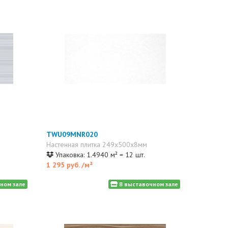
TWU09MNR020
Настенная плитка 249x500x8мм
Упаковка: 1.4940 м² = 12 шт.
1 295 руб.
/м²
ном зале
В выставочном зале