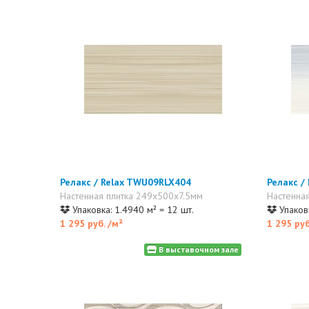
Релакс / Relax TWU09RLX404
Релакс /
Настенная плитка 249x500x7.5мм
Настенна
Упаковка: 1.4940 м² = 12 шт.
Упаковк
1 295 руб.
/м²
1 295 ру
В выставочном зале