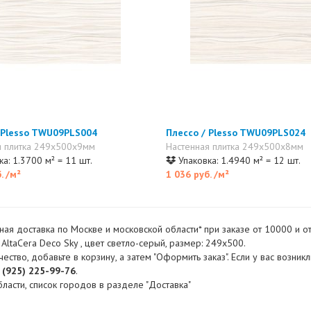
 Plesso TWU09PLS004
Плессо / Plesso TWU09PLS024
я плитка 249x500x9мм
Настенная плитка 249x500x8мм
а: 1.3700 м² = 11 шт.
Упаковка: 1.4940 м² = 12 шт.
б.
/м²
1 036 руб.
/м²
ная доставка по Москве и московской области* при заказе от 10000 и 
ltaCera Deco Sky , цвет светло-серый, размер: 249x500.
во, добавьте в корзину, а затем "Оформить заказ". Если у вас возник
 (925) 225-99-76
.
ласти, список городов в разделе "Доставка"