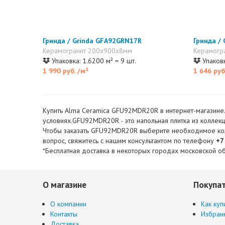
Гринда / Grinda GFA92GRN17R
Гринда /
Керамогранит 200x900x8мм
Керамогр
Упаковка: 1.6200 м² = 9 шт.
Упаковк
1 990 руб.
/м²
1 646 руб
Купить Alma Ceramica GFU92MDR20R в интернет-магазине. 
условиях.GFU92MDR20R - это напольная плитка из коллекц
Чтобы заказать GFU92MDR20R выберите необходимое количе
вопрос, свяжитесь с нашим консультантом по телефону
+7
*Бесплатная доставка в некоторых городах московской об
О магазине
Покупа
О компании
Как куп
Контакты
Избран
Доставка