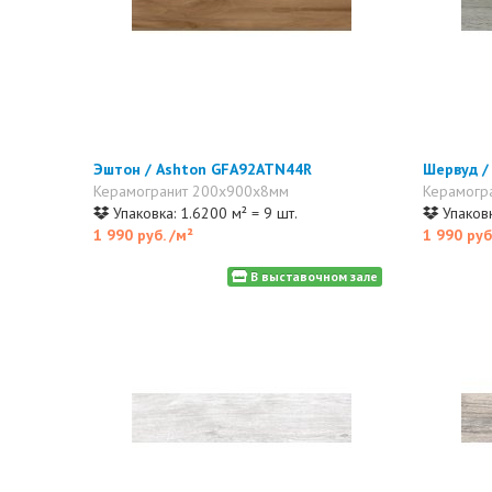
Эштон / Ashton GFA92ATN44R
Шервуд /
Керамогранит 200x900x8мм
Керамогр
Упаковка: 1.6200 м² = 9 шт.
Упаковк
1 990 руб.
/м²
1 990 руб
В выставочном зале