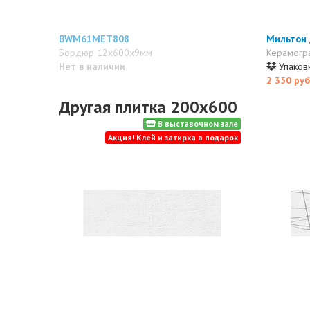
BWM61MET808
Мильтон 
Бордюр 12x600x9мм
Керамогр
Нет в наличии
Упаковк
2 350 руб
Другая плитка 200x600
В выставочном зале
Акция! Клей и затирка в подарок