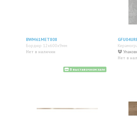
BWM61MET808
GFU04UR
Бордюр 12x600x9мм
Керамогр
Нет в наличии
Упаковк
Нет в на
В выставочном зале