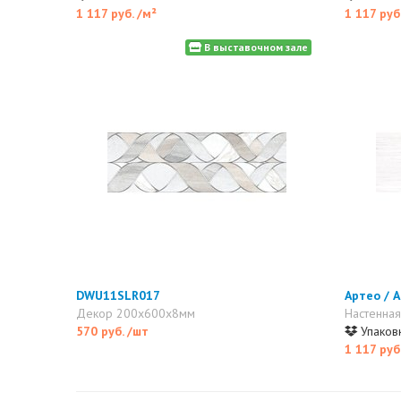
1 117 руб.
/м²
1 117 руб
В выставочном зале
DWU11SLR017
Артео / 
Декор 200x600x8мм
Настенная
570 руб.
/шт
Упаковк
1 117 руб