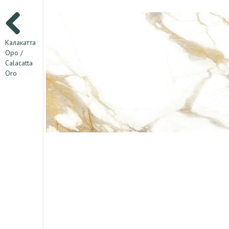
Калакатта
Оро /
Calacatta
Oro