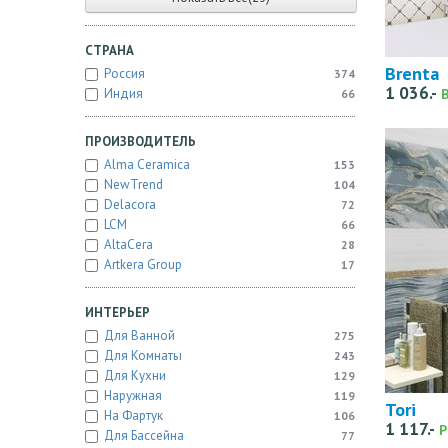
СТРАНА
Brenta
Россия
374
1 036.-
Индия
66
ПРОИЗВОДИТЕЛЬ
Alma Ceramica
153
NewTrend
104
Delacora
72
LCM
66
AltaCera
28
Artkera Group
17
ИНТЕРЬЕР
Для Ванной
275
Для Комнаты
243
Для Кухни
129
Наружная
119
Tori
На Фартук
106
1 117.-
Р
Для Бассейна
77