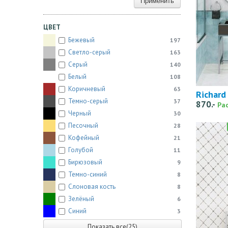
Применить
ЦВЕТ
Бежевый
197
Светло-серый
163
Серый
140
Белый
108
Коричневый
63
Richard
Темно-серый
37
870.-
Ра
Черный
30
Песочный
28
Кофейный
21
Голубой
11
Бирюзовый
9
Темно-синий
8
Слоновая кость
8
Зелёный
6
Синий
3
Показать все(25)