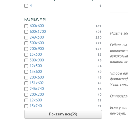
4
1
РАЗМЕР, ММ
600x600
431
600x1200
403
Ищете где
249x500
250
300x600
221
Сейчас вы
200x900
153
интернет-
13x500
82
ознакомьт
300x900
76
плитки вс
12x500
54
13x600
49
Чтобы вам
200x600
46
фотографи
151x602
45
У нас сам
246x740
44
200x200
40
Отправляе
12x600
31
13x740
31
Если у ва
помогут.
Показать все(39)