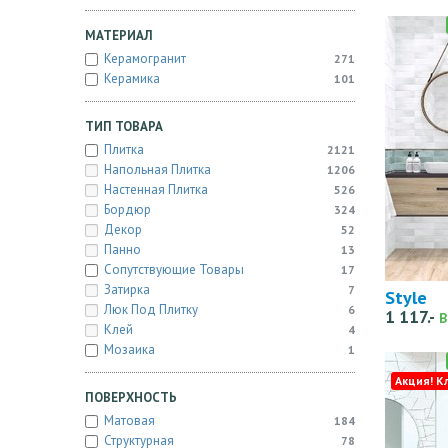
МАТЕРИАЛ
Керамогранит
271
Керамика
101
ТИП ТОВАРА
Плитка
2121
Напольная Плитка
1206
Настенная Плитка
526
Бордюр
324
Декор
52
Панно
13
Сопутствующие Товары
17
Затирка
7
Style
Люк Под Плитку
6
1 117.-
В
Клей
4
Мозаика
1
Акция! К
ПОВЕРХНОСТЬ
Матовая
184
Структурная
78