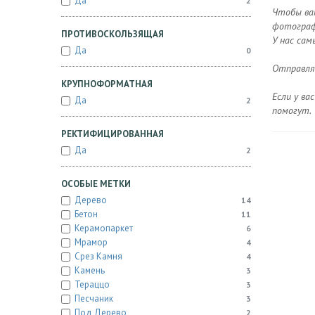
Да
2
Чтобы ва
фотографи
ПРОТИВОСКОЛЬЗЯЩАЯ
У нас сам
Да
0
Отправляе
КРУПНОФОРМАТНАЯ
Если у ва
Да
2
помогут.
РЕКТИФИЦИРОВАННАЯ
Да
2
ОСОБЫЕ МЕТКИ
Дерево
14
Бетон
11
Керамопаркет
6
Мрамор
4
Срез Камня
4
Камень
3
Тераццо
3
Песчаник
3
Под Дерево
2