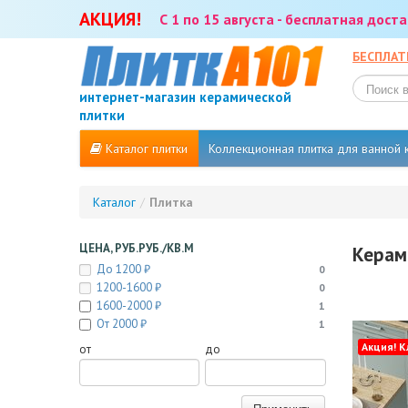
АКЦИЯ!
С 1 по 15 августа - бесплатная дос
БЕСПЛАТ
интернет-магазин керамической
плитки
Каталог плитки
Коллекционная плитка для ванной
Каталог
/
Плитка
ЦЕНА, РУБ.РУБ./КВ.М
Керам
До 1200 ₽
0
1200-1600 ₽
0
1600-2000 ₽
1
От 2000 ₽
1
Акция! К
от
до