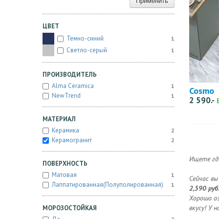
Применить
ЦВЕТ
Темно-синий
1
Светло-серый
1
ПРОИЗВОДИТЕЛЬ
Alma Ceramica
1
Cosmo
NewTrend
1
2 590.-
МАТЕРИАЛ
Керамика
2
Керамогранит
2
Ищете гд
ПОВЕРХНОСТЬ
Матовая
1
Сейчас вы
Лаппатированная(полуполированная)
1
2,590 руб
Хорошо о
вкусу! У 
МОРОЗОСТОЙКАЯ