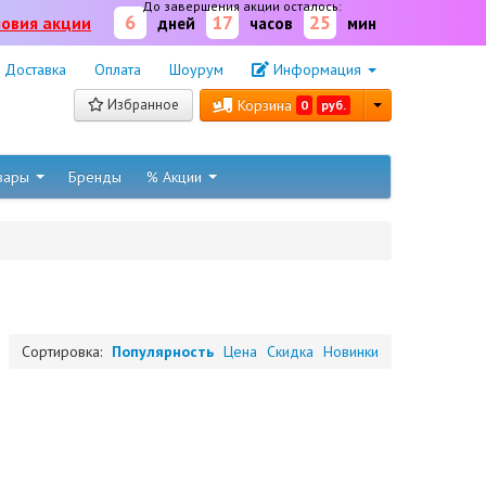
До завершения акции осталось:
6
17
25
ловия акции
дней
часов
мин
Доставка
Оплата
Шоурум
Информация
Избранное
Корзина
0
руб.
овары
Бренды
% Акции
Сортировка:
Популярность
Цена
Скидка
Новинки