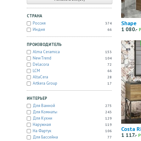
СТРАНА
Shape
Россия
374
1 080.-
Индия
66
ПРОИЗВОДИТЕЛЬ
Alma Ceramica
153
NewTrend
104
Delacora
72
LCM
66
AltaCera
28
Artkera Group
17
ИНТЕРЬЕР
Для Ванной
275
Для Комнаты
243
Для Кухни
129
Наружная
119
Costa R
На Фартук
106
1 117.-
Р
Для Бассейна
77