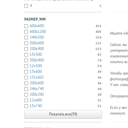
4
1
РАЗМЕР, ММ
600x600
433
600x1200
405
Ищете где
249x500
250
300x600
221
Сейчас вы
200x900
153
интернет-
13x500
82
ознакомьт
300x900
76
плитки вс
12x500
54
13x600
49
Чтобы вам
151x602
46
фотографи
200x600
46
У нас сам
246x740
44
200x200
40
Отправляе
12x600
31
13x740
31
Если у ва
помогут.
Показать все(39)