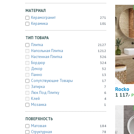
МАТЕРИАЛ
Керамогранит
271
Керамика
101
ТИП ТОВАРА
Плитка
2127
Напольная Плитка
1212
Настенная Плитка
526
Бордюр
324
Декор
52
Панно
13
Сопутствующие Товары
17
Затирка
7
Rocko
Люк Под Плитку
6
1 117.-
Р
Клей
4
Мозаика
1
ПОВЕРХНОСТЬ
Матовая
184
Структурная
78