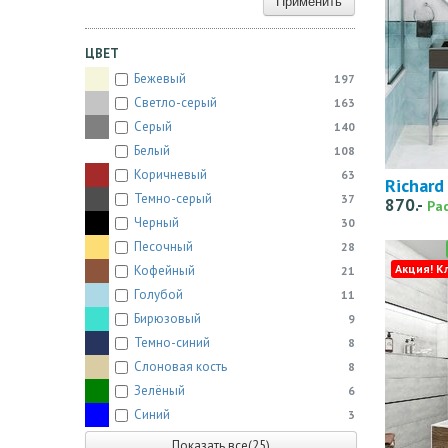
Применить
ЦВЕТ
Бежевый
197
Светло-серый
163
Серый
140
Белый
108
Коричневый
63
Richard
Темно-серый
37
870.-
Ра
Черный
30
Песочный
28
Акция! К
Кофейный
21
Голубой
11
Бирюзовый
9
Темно-синий
8
Слоновая кость
8
Зелёный
6
Синий
3
Показать все(25)