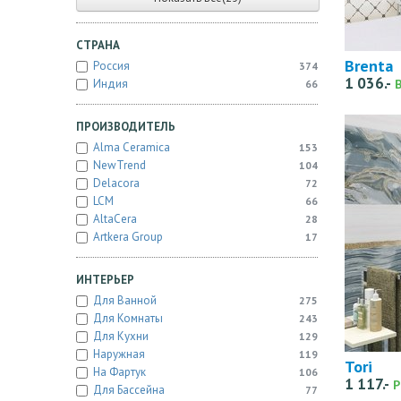
СТРАНА
Brenta
Россия
374
1 036.-
Индия
66
ПРОИЗВОДИТЕЛЬ
Alma Ceramica
153
NewTrend
104
Delacora
72
LCM
66
AltaCera
28
Artkera Group
17
ИНТЕРЬЕР
Для Ванной
275
Для Комнаты
243
Для Кухни
129
Наружная
119
Tori
На Фартук
106
1 117.-
Р
Для Бассейна
77