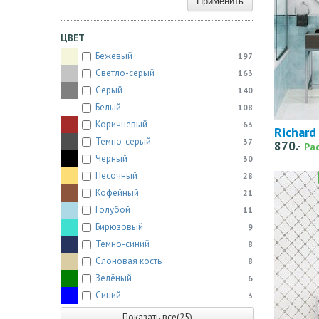
Применить
ЦВЕТ
Бежевый
197
Светло-серый
163
Серый
140
Белый
108
Коричневый
63
Richard
Темно-серый
37
870.-
Ра
Черный
30
Песочный
28
Кофейный
21
Голубой
11
Бирюзовый
9
Темно-синий
8
Слоновая кость
8
Зелёный
6
Синий
3
Показать все(25)