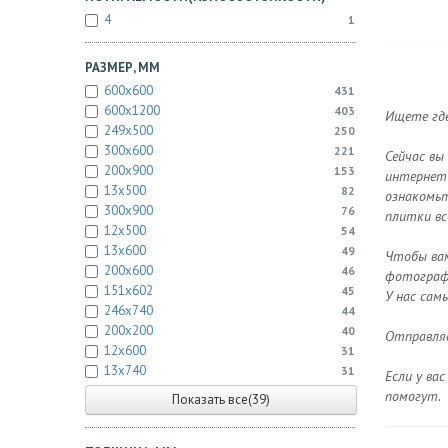
4
1
РАЗМЕР, ММ
600x600
431
600x1200
403
Ищете где
249x500
250
300x600
221
Сейчас вы
200x900
153
интернет-
13x500
82
ознакомьт
300x900
76
плитки вс
12x500
54
13x600
49
Чтобы вам
200x600
46
фотографи
151x602
45
У нас сам
246x740
44
200x200
40
Отправляе
12x600
31
13x740
31
Если у ва
помогут.
Показать все(39)