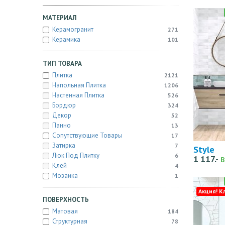
МАТЕРИАЛ
Керамогранит
271
Керамика
101
ТИП ТОВАРА
Плитка
2121
Напольная Плитка
1206
Настенная Плитка
526
Бордюр
324
Декор
52
Панно
13
Сопутствующие Товары
17
Затирка
7
Style
Люк Под Плитку
6
1 117.-
В
Клей
4
Мозаика
1
Акция! К
ПОВЕРХНОСТЬ
Матовая
184
Структурная
78