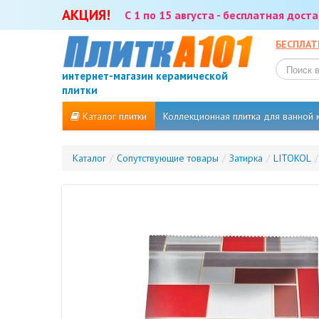
АКЦИЯ!
С 1 по 15 августа - бесплатная дос
БЕСПЛАТ
интернет-магазин керамической
плитки
Каталог плитки
Коллекционная плитка для ванной
Каталог
/
Сопутствующие товары
/
Затирка
/
LITOKOL
/