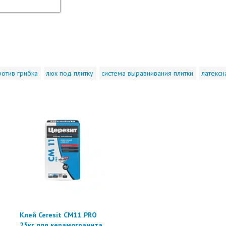
ротив грибка
люк под плитку
система выравнивания плитки
латексн
Клей Ceresit CM11 PRO
25кг для керамогранита