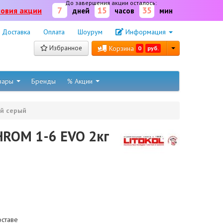
До завершения акции осталось:
7
15
35
ловия акции
дней
часов
мин
Доставка
Оплата
Шоурум
Информация
Избранное
Корзина
0
руб.
овары
Бренды
% Акции
ой серый
HROM 1-6 EVO 2кг
оставе