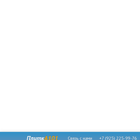
Плитк
А101
Связь с нами
+7 (925) 225-99-76