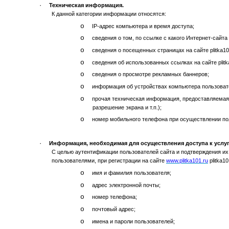
·
Техническая информация.
К данной категории информации относятся:
o
IP-адрес компьютера и время доступа;
o
сведения о том, по ссылке с какого Интернет-сайта 
o
сведения о посещенных страницах на сайте plitka10
o
сведения об использованных ссылках на сайте plitk
o
сведения о просмотре рекламных баннеров;
o
информация об устройствах компьютера пользоват
o
прочая техническая информация, предоставляемая 
разрешение экрана и т.п.);
o
номер мобильного телефона при осуществлении пол
·
Информация, необходимая для осуществления доступа к услу
С целью аутентификации пользователей сайта и подтверждения их 
пользователями, при регистрации на сайте
www.plitka101.ru
plitka1
o
имя и фамилия пользователя;
o
адрес электронной почты;
o
номер телефона;
o
почтовый адрес;
o
имена и пароли пользователей;