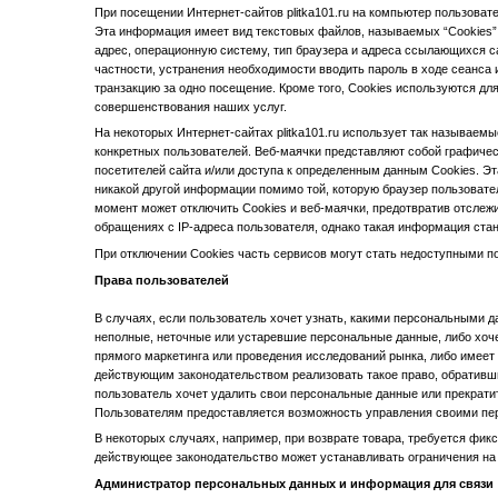
При посещении Интернет-сайтов plitka101.ru на компьютер пользов
Эта информация имеет вид текстовых файлов, называемых “Cookies”.
адрес, операционную систему, тип браузера и адреса ссылающихся са
частности, устранения необходимости вводить пароль в ходе сеанса 
транзакцию за одно посещение. Кроме того, Cookies используются д
совершенствования наших услуг.
На некоторых Интернет-сайтах plitka101.ru использует так называем
конкретных пользователей. Веб-маячки представляют собой графиче
посетителей сайта и/или доступа к определенным данным Cookies. Эт
никакой другой информации помимо той, которую браузер пользовате
момент может отключить Cookies и веб-маячки, предотвратив отслеж
обращениях с IP-адреса пользователя, однако такая информация стан
При отключении Cookies часть сервисов могут стать недоступными п
Права пользователей
В случаях, если пользователь хочет узнать, какими персональными да
неполные, неточные или устаревшие персональные данные, либо хоче
прямого маркетинга или проведения исследований рынка, либо имеет 
действующим законодательством реализовать такое право, обратившис
пользователь хочет удалить свои персональные данные или прекратит
Пользователям предоставляется возможность управления своими п
В некоторых случаях, например, при возврате товара, требуется фик
действующее законодательство может устанавливать ограничения на
Администратор персональных данных и информация для связи