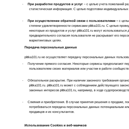
·
При разработке продуктов и услуг
– с целью учета пожеланий ра
статистическая информация. С целью подготовки индивидуальных
·
При осуществлении обратной связи с пользователями –
с цель
степени удовлетворенности сервисами plitka101.ru. С целью пров
некоторые из продуктов и услуг plitka101.ru могут использоваться 
предварительного согласия пользователя не раскрывает его пер
маркетинговых целях.
Передача персональных данных
plitka101.ru не осуществляет передачу персональных данных пользо
·
Получение прямого согласия. Некоторые сервисы предполагают пе
пользователем своих материалов или участии в работе сообществ п
·
Обязательное раскрытие. При наличии законного требования органов
plitka101.ru. plitka101.ru может с соблюдением действующего за
законных интересов plitka101.ru, например, в ходе судопроизводст
·
Слияния и приобретения. В случае принятия решения о продаже, поку
потребоваться передача персональных данных потенциальным или
продавцов и их консультантов.
Использование Cookies и веб-маячков