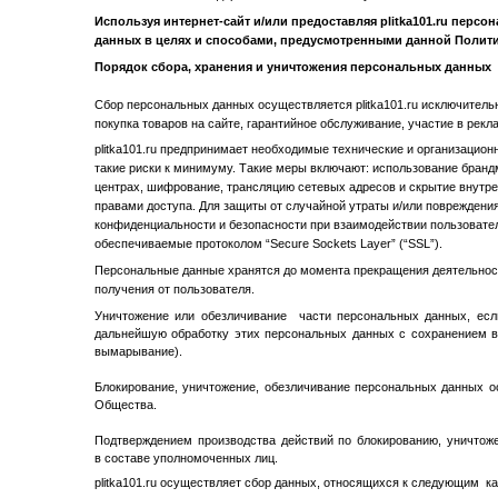
Используя интернет-сайт и/или предоставляя plitka101.ru перс
данных в целях и способами, предусмотренными данной Полити
Порядок сбора, хранения и уничтожения персональных данных
Сбор персональных данных осуществляется plitka101.ru исключительн
покупка товаров на сайте, гарантийное обслуживание, участие в рек
plitka101.ru предпринимает необходимые технические и организацио
такие риски к минимуму. Такие меры включают: использование бра
центрах, шифрование, трансляцию сетевых адресов и скрытие внутрен
правами доступа. Для защиты от случайной утраты и/или повреждени
конфиденциальности и безопасности при взаимодействии пользовател
обеспечиваемые протоколом “Secure Sockets Layer” (“SSL”).
Персональные данные хранятся до момента прекращения деятельнос
получения от пользователя.
Уничтожение или обезличивание части персональных данных, ес
дальнейшую обработку этих персональных данных с сохранением 
вымарывание).
Блокирование, уничтожение, обезличивание персональных данных
Общества.
Подтверждением производства действий по блокированию, уничто
в составе уполномоченных лиц.
plitka101.ru осуществляет сбор данных, относящихся к следующим ка