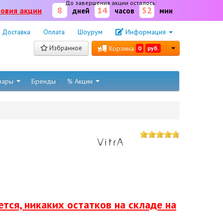
До завершения акции осталось:
8
14
52
ловия акции
дней
часов
мин
Доставка
Оплата
Шоурум
Информация
Избранное
Корзина
0
руб.
овары
Бренды
% Акции
тся, никаких остатков на складе на