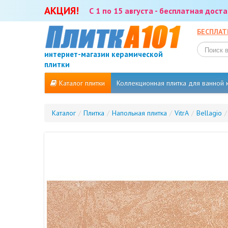
АКЦИЯ!
С 1 по 15 августа - бесплатная дос
БЕСПЛАТ
интернет-магазин керамической
плитки
Каталог плитки
Коллекционная плитка для ванной
Каталог
/
Плитка
/
Напольная плитка
/
VitrA
/
Bellagio
/