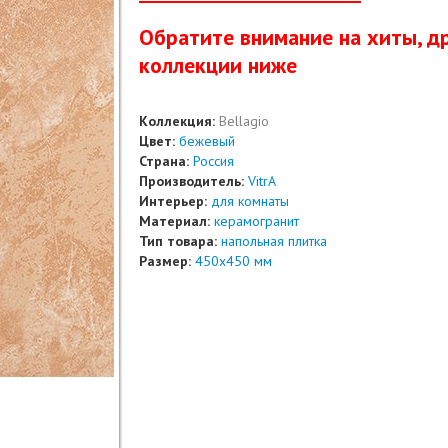
Обратите вниманиe на хиты, др
коллекции ниже
Коллекция:
Bellagio
Цвет:
бежевый
Страна:
Россия
Производитель:
VitrA
Интерьер:
для комнаты
Материал:
керамогранит
Тип товара:
напольная плитка
Размер:
450x450 мм