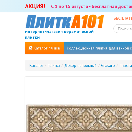
АКЦИЯ!
С 1 по 15 августа - бесплатная дост
БЕСПЛАТ
интернет-магазин керамической
плитки
Каталог плитки
Коллекционная плитка для ванной
Каталог
/
Плитка
/
Декор напольный
/
Grasaro
/
Impera