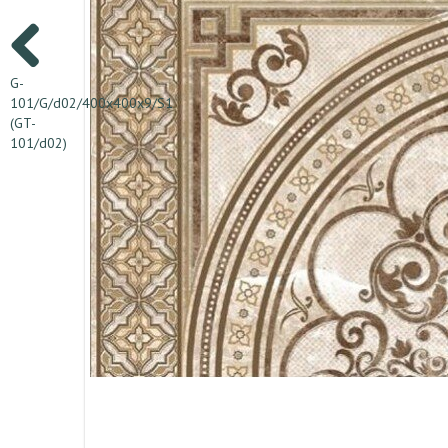
G-
101/G/d02/400x400x9/S1
(GT-
101/d02)