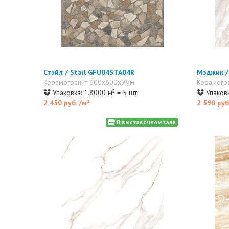
Стэйл / Stail GFU04STA04R
Мэджик /
Керамогранит 600x600x9мм
Керамогр
Упаковка: 1.8000 м² = 5 шт.
Упаковк
2 450 руб.
/м²
2 590 руб
В выставочном зале