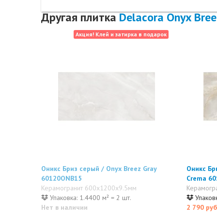
Другая плитка
Delacora Onyx Bree
Акция! Клей и затирка в подарок
Оникс Бриз серый / Onyx Breez Gray
Оникс Бр
60120ONB15
Crema 6
Керамогранит 600x1200x9.5мм
Керамогр
Упаковка: 1.4400 м² = 2 шт.
Упаковк
Нет в наличии
2 790 руб