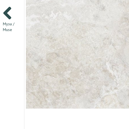
Муза /
Muse