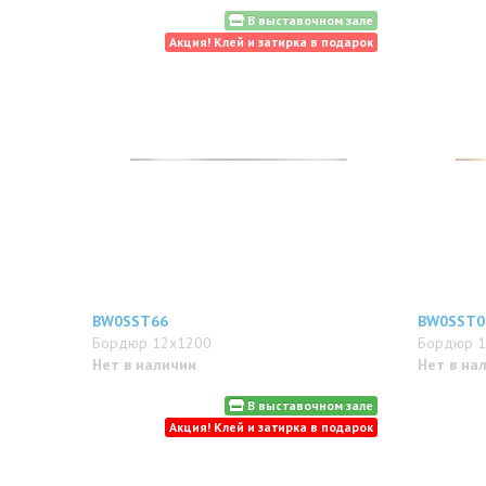
В выставочном зале
Акция! Клей и затирка в подарок
BW0SST66
BW0SST0
Бордюр 12x1200
Бордюр 1
Нет в наличии
Нет в на
В выставочном зале
Акция! Клей и затирка в подарок