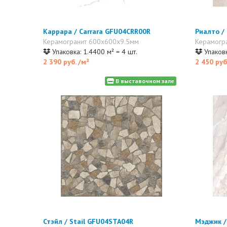
Каррара / Carrara GFU04CRR00R
Риалто /
Керамогранит 600x600x9.5мм
Керамогр
Упаковка: 1.4400 м² = 4 шт.
Упаковк
2 390 руб.
/м²
2 450 руб
В выставочном зале
Стэйл / Stail GFU04STA04R
Мэджик /