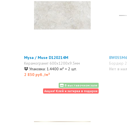
Муза / Muse D120214M
BW0SSM6
Керамогранит 600x1200x9.5мм
Бордюр 
Упаковка: 1.4400 м² = 2 шт.
Нет в на
2 830 руб.
/м²
В выставочном зале
Акция! Клей и затирка в подарок