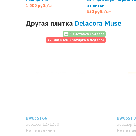
1 500 руб.
/шт
и плитки
650 руб.
/шт
Другая плитка
Delacora Muse
В выставочном зале
Акция! Клей и затирка в подарок
BW0SST66
BW0SST0
Бордюр 12x1200
Бордюр 1
Нет в наличии
Нет в на