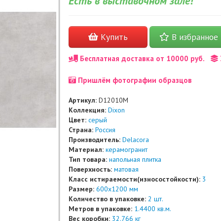
Есть в выставочном зале!
Купить
В избранное
Бесплатная доставка от 10000 руб.
Пришлём фотографии образцов
Артикул:
D12010M
Коллекция:
Dixon
Цвет:
серый
Страна:
Россия
Производитель:
Delacora
Материал:
керамогранит
Тип товара:
напольная плитка
Поверхность:
матовая
Класс истираемости(износостойкости):
3
Размер:
600x1200 мм
Количество в упаковке:
2 шт.
Метров в упаковке:
1.4400 кв.м.
Вес коробки:
32.766 кг