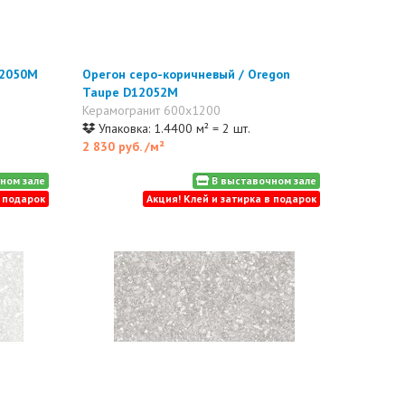
12050M
Орегон серо-коричневый / Oregon
Taupe D12052M
Керамогранит 600x1200
Упаковка: 1.4400 м² = 2 шт.
2 830 руб.
/м²
ном зале
В выставочном зале
в подарок
Акция! Клей и затирка в подарок