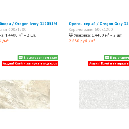
йвори / Oregon Ivory D12051M
Орегон серый / Oregon Gray D
анит 600x1200
Керамогранит 600x1200
а: 1.4400 м² = 2 шт.
Упаковка: 1.4400 м² = 2 шт.
б.
/м²
2 830 руб.
/м²
В выставочном зале
В выставоч
Акция! Клей и затирка в подарок
Акция! Клей и затирка 