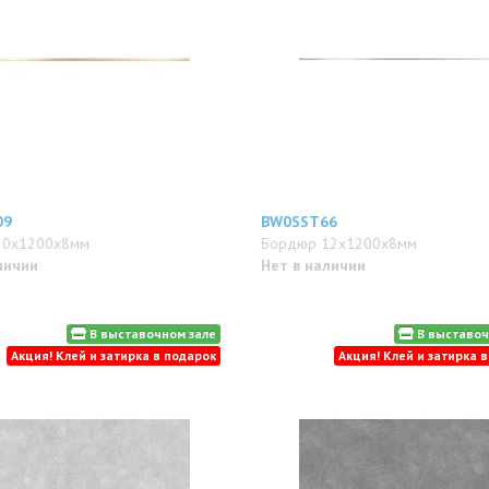
09
BW0SST66
20x1200x8мм
Бордюр 12x1200x8мм
личии
Нет в наличии
В выставочном зале
В выставоч
Акция! Клей и затирка в подарок
Акция! Клей и затирка 