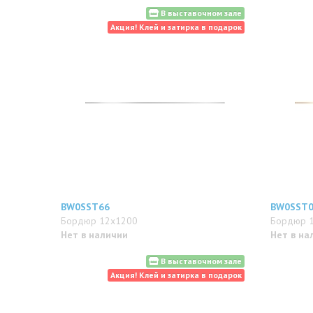
В выставочном зале
Акция! Клей и затирка в подарок
BW0SST66
BW0SST
Бордюр 12x1200
Бордюр 
Нет в наличии
Нет в на
В выставочном зале
Акция! Клей и затирка в подарок