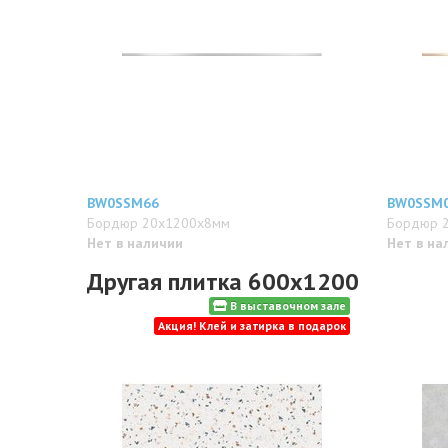
BW0SSM66
BW0SSM
Бордюр 20x1200x8мм
Бордюр 
Нет в наличии
Нет в на
Другая плитка 600x1200
В выставочном зале
Акция! Клей и затирка в подарок