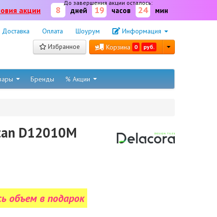
До завершения акции осталось:
8
19
24
ловия акции
дней
часов
мин
Доставка
Оплата
Шоурум
Информация
Избранное
Корзина
0
руб.
овары
Бренды
% Акции
itan D12010M
сь объем в подарок