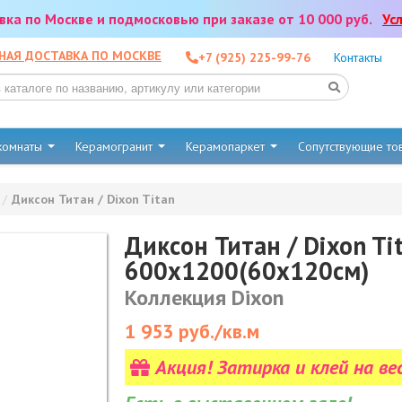
тавка по Москве и подмосковью при заказе от 10 000 руб.
Ус
НАЯ ДОСТАВКА ПО МОСКВЕ
+7 (925) 225-99-76
Контакты
 комнаты
Керамогранит
Керамопаркет
Сопутствующие т
/
Диксон Титан / Dixon Titan
Диксон Титан / Dixon T
600x1200(60x120см)
Коллекция Dixon
1 953
руб./кв.м
Акция! Затирка и клей на ве