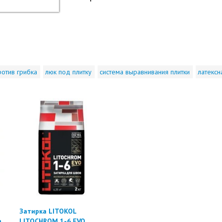
ротив грибка
люк под плитку
система выравнивания плитки
латексн
Затирка LITOKOL
а
LITOCHROM 1-6 EVO