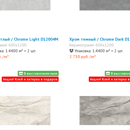
тлый / Chrome Light D12004M
Хром темный / Chrome Dark D
анит 600x1200
Керамогранит 600x1200
а: 1.4400 м² = 2 шт.
Упаковка: 1.4400 м² = 2 шт.
б.
/м²
2 730 руб.
/м²
В выставочном зале
В выставоч
Акция! Клей и затирка в подарок
Акция! Клей и затирка 