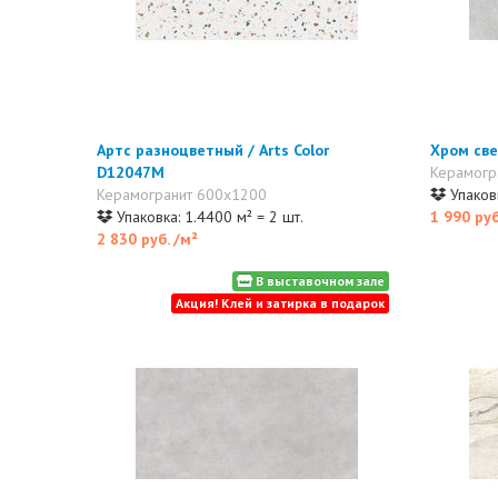
Артс разноцветный / Arts Color
Хром све
D12047M
Керамогр
Керамогранит 600x1200
Упаковк
Упаковка: 1.4400 м² = 2 шт.
1 990 ру
2 830 руб.
/м²
В выставочном зале
Акция! Клей и затирка в подарок