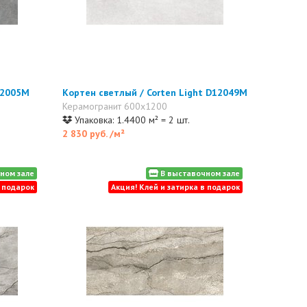
12005M
Кортен светлый / Corten Light D12049M
Керамогранит 600x1200
Упаковка: 1.4400 м² = 2 шт.
2 830 руб.
/м²
ном зале
В выставочном зале
в подарок
Акция! Клей и затирка в подарок