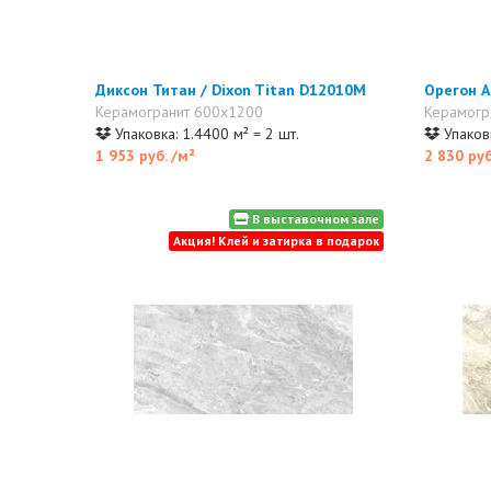
Диксон Титан / Dixon Titan D12010M
Орегон А
Керамогранит 600x1200
Керамогр
Упаковка: 1.4400 м² = 2 шт.
Упаковк
1 953 руб.
/м²
2 830 ру
В выставочном зале
Акция! Клей и затирка в подарок