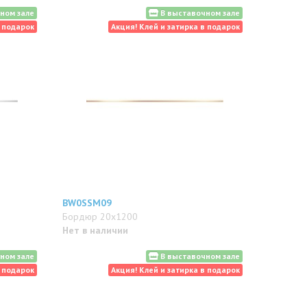
ном зале
В выставочном зале
в подарок
Акция! Клей и затирка в подарок
BW0SSM09
Бордюр 20x1200
Нет в наличии
ном зале
В выставочном зале
в подарок
Акция! Клей и затирка в подарок