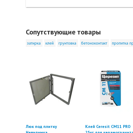
Сопутствующие товары
затирка
клей
грунтовка
бетоноконтакт
пропитка п
Люк под плитку
Клей Ceresit CM11 PRO
Невидимка
25кг для керамогранит