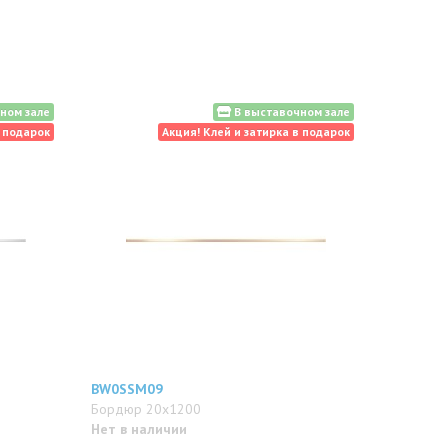
ном зале
В выставочном зале
в подарок
Акция! Клей и затирка в подарок
BW0SSM09
Бордюр 20x1200
Нет в наличии