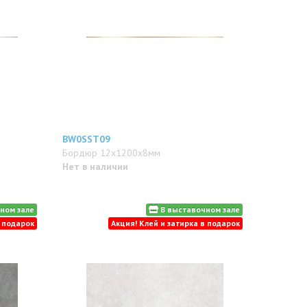
BW0SST09
Бордюр 12x1200x8мм
Нет в наличии
ном зале
В выставочном зале
в подарок
Акция! Клей и затирка в подарок