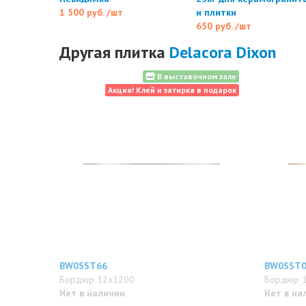
1 500 руб.
/шт
и плитки
650 руб.
/шт
Другая плитка
Delacora Dixon
В выставочном зале
Акция! Клей и затирка в подарок
BW0SST66
BW0SST
Бордюр 12x1200
Бордюр 
Нет в наличии
Нет в на