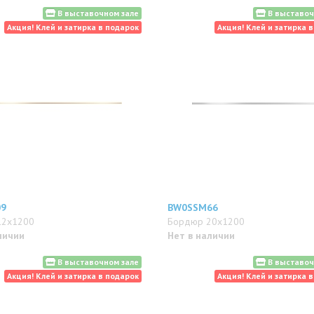
В выставочном зале
В выставоч
Акция! Клей и затирка в подарок
Акция! Клей и затирка 
09
BW0SSM66
12x1200
Бордюр 20x1200
личии
Нет в наличии
В выставочном зале
В выставоч
Акция! Клей и затирка в подарок
Акция! Клей и затирка 