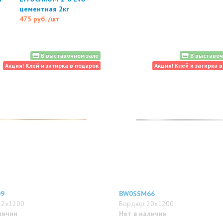
цементная 2кг
475 руб.
/шт
В выставочном зале
В выставоч
Акция! Клей и затирка в подарок
Акция! Клей и затирка 
09
BW0SSM66
12x1200
Бордюр 20x1200
личии
Нет в наличии