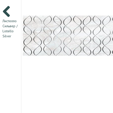
Листелло
Сильвер /
Listello
Silver