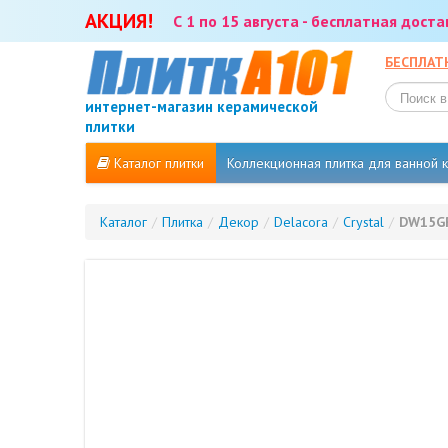
АКЦИЯ!
С 1 по 15 августа - бесплатная дост
БЕСПЛАТ
интернет-магазин керамической
плитки
Каталог плитки
Коллекционная плитка для ванной
Каталог
/
Плитка
/
Декор
/
Delacora
/
Crystal
/
DW15G