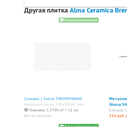
Другая плитка
Alma Ceramica Bre
В выставочном зале
Сальвия / Salvia TWU09SVA000
Металлик
Настенная плитка 249x500x8.5мм
Glossy S
Упаковка: 1.3700 м² = 11 шт.
Бордюр 
Нет в наличии
336 руб.
В выставочном зале