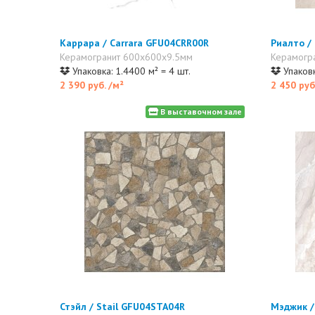
Каррара / Carrara GFU04CRR00R
Риалто /
Керамогранит 600x600x9.5мм
Керамогр
Упаковка: 1.4400 м² = 4 шт.
Упаковк
2 390 руб.
/м²
2 450 руб
В выставочном зале
Стэйл / Stail GFU04STA04R
Мэджик /