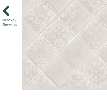
Шервуд /
Sherwood