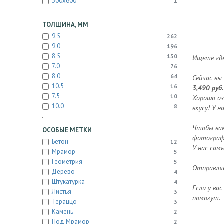
300x600
1
ТОЛЩИНА, ММ
9.5
262
9.0
196
8.5
150
Ищете где
7.0
76
8.0
64
Сейчас вы
10.5
16
3,490 руб.
7.5
10
Хорошо оз
10.0
8
вкусу! У 
Чтобы вам
ОСОБЫЕ МЕТКИ
фотографи
Бетон
12
У нас сам
Мрамор
5
Геометрия
5
Отправляе
Дерево
4
Штукатурка
4
Если у ва
Листья
3
помогут.
Тераццо
3
Камень
2
Под Мрамор
2