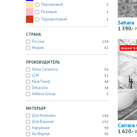
Персиковый
2
Розовый
1
Терракотовый
1
Sahara
1 590.-
СТРАНА
Россия
139
Индия
52
Акция! К
ПРОИЗВОДИТЕЛЬ
Alma Ceramica
56
LCM
52
NewTrend
40
Delacora
38
Artkera Group
5
ИНТЕРЬЕР
Для Комнаты
166
Для Ванной
152
Carrara 
Наружная
94
1 620.-
На Фартук
93