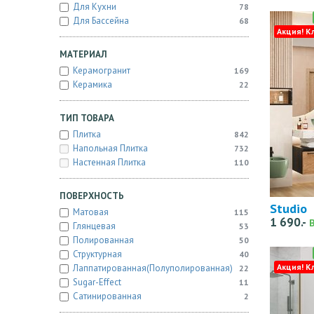
Для Кухни
78
Для Бассейна
68
Акция! К
МАТЕРИАЛ
Керамогранит
169
Керамика
22
ТИП ТОВАРА
Плитка
842
Напольная Плитка
732
Настенная Плитка
110
ПОВЕРХНОСТЬ
Studio
Матовая
115
1 690.-
Глянцевая
53
Полированная
50
Структурная
40
Акция! К
Лаппатированная(полуполированная)
22
Sugar-Effect
11
Сатинированная
2