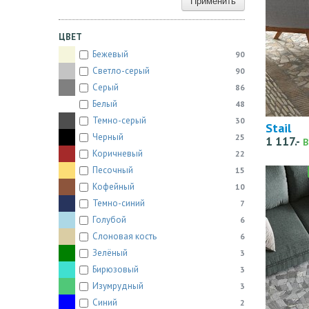
Применить
ЦВЕТ
Бежевый
90
Светло-серый
90
Серый
86
Белый
48
Темно-серый
30
Stail
Черный
25
1 117.-
В
Коричневый
22
Песочный
15
Кофейный
10
Темно-синий
7
Голубой
6
Слоновая кость
6
Зелёный
3
Бирюзовый
3
Изумрудный
3
Синий
2