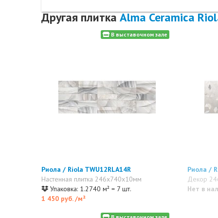
Другая плитка
Alma Ceramica Riol
В выставочном зале
Риола / Riola TWU12RLA14R
Риола / 
Настенная плитка 246x740x10мм
Декор 24
Упаковка: 1.2740 м² = 7 шт.
Нет в на
1 450 руб.
/м²
В выставочном зале