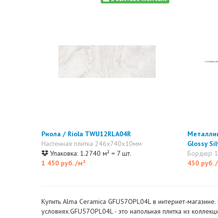
Риола / Riola TWU12RLA04R
Металлик
Настенная плитка 246x740x10мм
Glossy S
Упаковка: 1.2740 м² = 7 шт.
Бордюр 
1 450 руб.
/м²
430 руб.
Купить Alma Ceramica GFU57OPL04L в интернет-магазине. 
условиях.GFU57OPL04L - это напольная плитка из коллекци