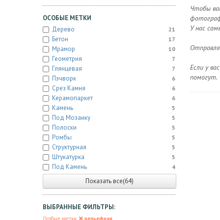
Чтобы ва
ОСОБЫЕ МЕТКИ
фотографи
У нас сам
Дерево
21
Бетон
17
Отправляе
Мрамор
10
Геометрия
7
Если у ва
Глянцевая
7
помогут.
Пэчворк
6
Срез Камня
6
Керамопаркет
6
Камень
5
Под Мозаику
5
Полоски
5
Ромбы
5
Структурная
5
Штукатурка
5
Под Камень
4
Показать все(64)
ВЫБРАННЫЕ ФИЛЬТРЫ:
Особые метки:
рельефная