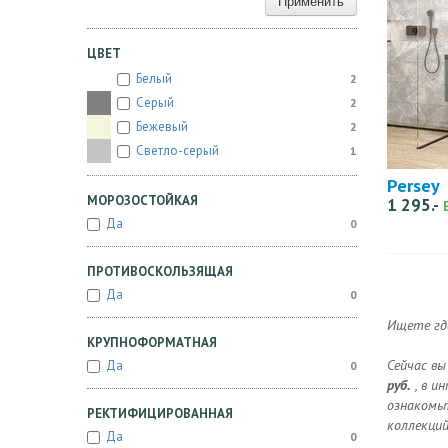
Применить
ЦВЕТ
Белый
2
Серый
2
Бежевый
2
Светло-серый
1
Persey
МОРОЗОСТОЙКАЯ
1 295.-
Да
0
ПРОТИВОСКОЛЬЗЯЩАЯ
Да
0
Ищете где
КРУПНОФОРМАТНАЯ
Сейчас вы
Да
0
руб.
, в и
ознакомьт
РЕКТИФИЦИРОВАННАЯ
коллекций
Да
0