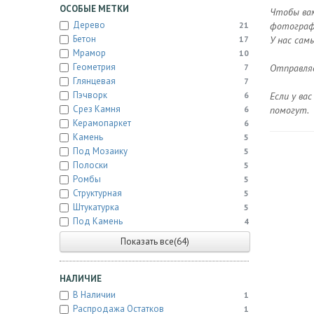
ОСОБЫЕ МЕТКИ
Чтобы вам
Дерево
21
фотографи
Бетон
17
У нас сам
Мрамор
10
Геометрия
7
Отправляе
Глянцевая
7
Пэчворк
6
Если у ва
Срез Камня
6
помогут.
Керамопаркет
6
Камень
5
Под Мозаику
5
Полоски
5
Ромбы
5
Структурная
5
Штукатурка
5
Под Камень
4
Показать все(64)
НАЛИЧИЕ
В Наличии
1
Распродажа Остатков
1