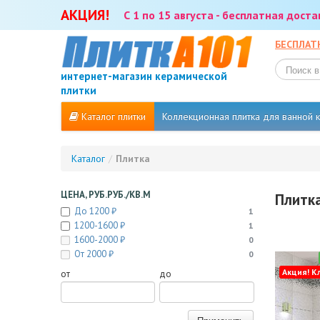
АКЦИЯ!
С 1 по 15 августа - бесплатная дост
БЕСПЛАТ
интернет-магазин керамической
плитки
Каталог плитки
Коллекционная плитка для ванной
Каталог
/
Плитка
ЦЕНА, РУБ.РУБ./КВ.М
Плитка
До 1200 ₽
1
1200-1600 ₽
1
1600-2000 ₽
0
От 2000 ₽
0
Акция! К
от
до