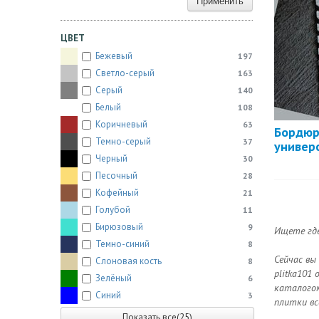
Применить
ЦВЕТ
Бежевый
197
Светло-серый
163
Серый
140
Белый
108
Коричневый
63
Бордю
Темно-серый
37
универ
Черный
30
Песочный
28
Кофейный
21
Голубой
11
Бирюзовый
9
Ищете где
Темно-синий
8
Сейчас вы
Слоновая кость
8
plitka101
Зелёный
6
каталогом
Синий
3
плитки вс
Показать все(25)