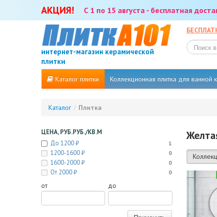
АКЦИЯ!
С 1 по 15 августа - бесплатная дост
БЕСПЛАТ
интернет-магазин керамической
плитки
Каталог плитки
Коллекционная плитка для ванной
Каталог
/
Плитка
ЦЕНА, РУБ.РУБ./КВ.М
Желта
До 1200 ₽
1
1200-1600 ₽
0
Коллекц
1600-2000 ₽
0
От 2000 ₽
0
от
до