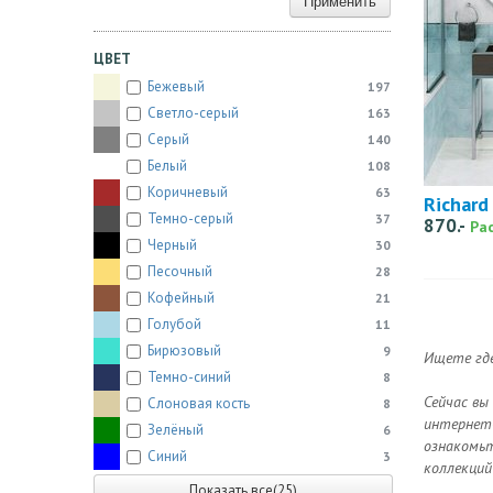
Применить
ЦВЕТ
Бежевый
197
Светло-серый
163
Серый
140
Белый
108
Коричневый
63
Richard
Темно-серый
37
870.-
Ра
Черный
30
Песочный
28
Кофейный
21
Голубой
11
Бирюзовый
9
Ищете где
Темно-синий
8
Сейчас вы
Слоновая кость
8
интернет-
Зелёный
6
ознакомьт
Синий
3
коллекций
Показать все(25)