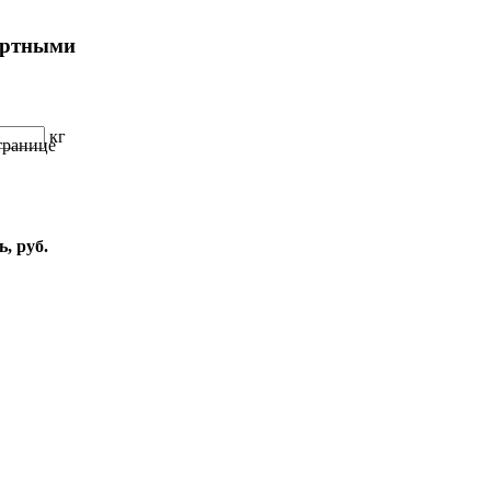
ортными
кг
транице
, руб.